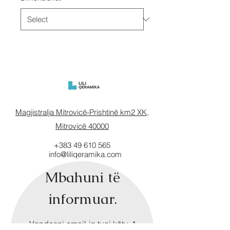
Magjistralja Mitrovicë-Prishtinë km2 XK,
Mitrovicë 40000
+383 49 610 565
info@liliqeramika.com
Mbahuni të
informuar.
Vendosni email-in tuaj këtu.