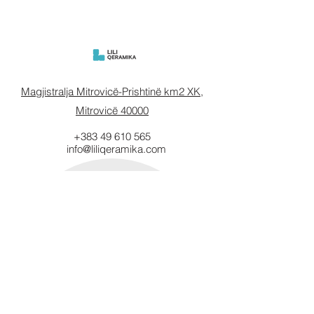
Magjistralja Mitrovicë-Prishtinë km2 XK,
Mitrovicë 40000
+383 49 610 565
info@liliqeramika.com
Mbahuni të
informuar.
Vendosni email-in tuaj këtu.