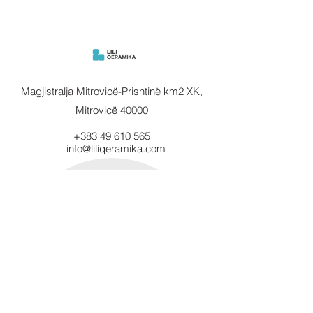
Magjistralja Mitrovicë-Prishtinë km2 XK,
Mitrovicë 40000
+383 49 610 565
info@liliqeramika.com
Mbahuni të
informuar.
Vendosni email-in tuaj këtu.