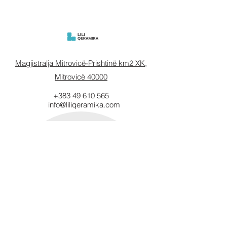
Magjistralja Mitrovicë-Prishtinë km2 XK,
Mitrovicë 40000
+383 49 610 565
info@liliqeramika.com
Mbahuni të
informuar.
Vendosni email-in tuaj këtu.