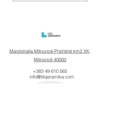
Magjistralja Mitrovicë-Prishtinë km2 XK,
Mitrovicë 40000
+383 49 610 565
info@liliqeramika.com
Mbahuni të
informuar.
Vendosni email-in tuaj këtu.