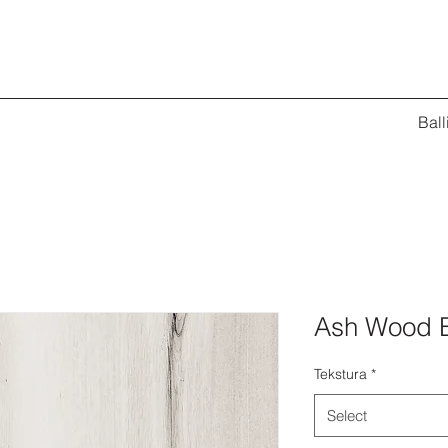
Ball
Ash Wood 
Tekstura
*
Select