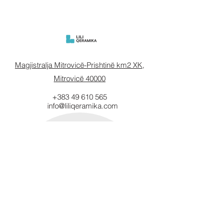
Magjistralja Mitrovicë-Prishtinë km2 XK,
Mitrovicë 40000
+383 49 610 565
info@liliqeramika.com
Mbahuni të
informuar.
Vendosni email-in tuaj këtu.