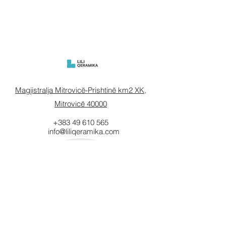
Magjistralja Mitrovicë-Prishtinë km2 XK,
Mitrovicë 40000
+383 49 610 565
info@liliqeramika.com
Mbahuni të
informuar.
Vendosni email-in tuaj këtu.