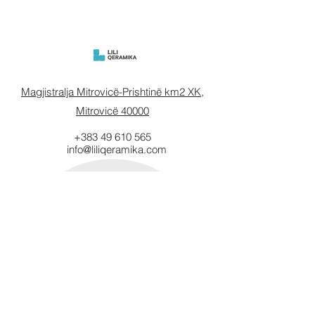
Magjistralja Mitrovicë-Prishtinë km2 XK,
Mitrovicë 40000
+383 49 610 565
info@liliqeramika.com
Mbahuni të
informuar.
Vendosni email-in tuaj këtu.