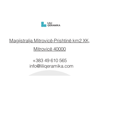
Magjistralja Mitrovicë-Prishtinë km2 XK,
Mitrovicë 40000
+383 49 610 565
info@liliqeramika.com
Mbahuni të
informuar.
Vendosni email-in tuaj këtu.