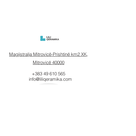
Magjistralja Mitrovicë-Prishtinë km2 XK,
Mitrovicë 40000
+383 49 610 565
info@liliqeramika.com
Mbahuni të
informuar.
Vendosni email-in tuaj këtu.