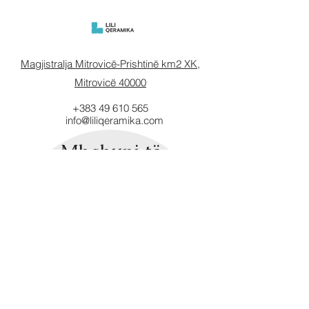
Magjistralja Mitrovicë-Prishtinë km2 XK,
Mitrovicë 40000
+383 49 610 565
info@liliqeramika.com
Mbahuni të
informuar.
Vendosni email-in tuaj këtu.