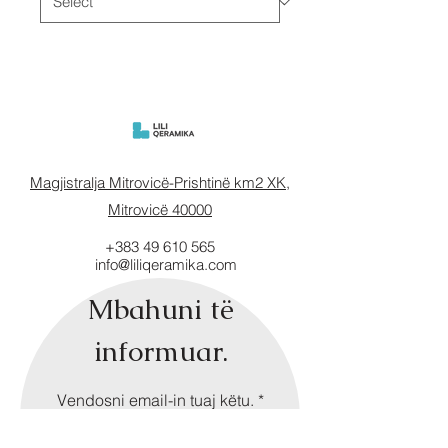
Magjistralja Mitrovicë-Prishtinë km2 XK,
Mitrovicë 40000
+383 49 610 565
info@liliqeramika.com
Mbahuni të
informuar.
Vendosni email-in tuaj këtu.