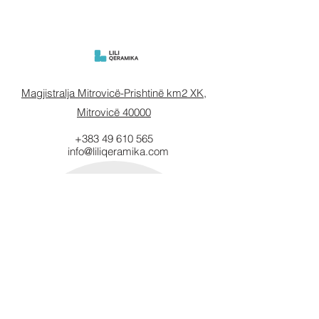
Magjistralja Mitrovicë-Prishtinë km2 XK,
Mitrovicë 40000
+383 49 610 565
info@liliqeramika.com
Mbahuni të
informuar.
Vendosni email-in tuaj këtu.