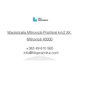
Magjistralja Mitrovicë-Prishtinë km2 XK,
Mitrovicë 40000
+383 49 610 565
info@liliqeramika.com
Mbahuni të
informuar.
Vendosni email-in tuaj këtu.