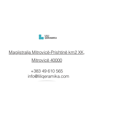
Magjistralja Mitrovicë-Prishtinë km2 XK,
Mitrovicë 40000
+383 49 610 565
info@liliqeramika.com
Mbahuni të
informuar.
Vendosni email-in tuaj këtu.