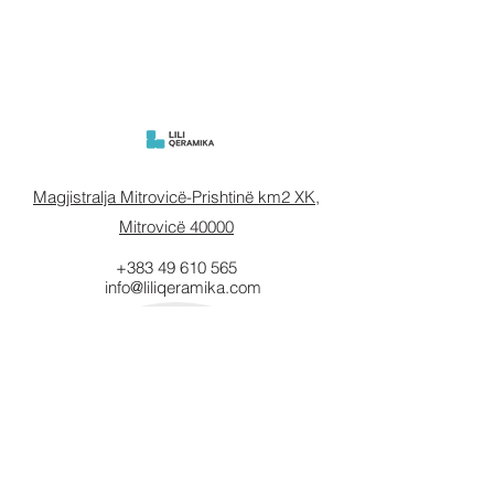
Magjistralja Mitrovicë-Prishtinë km2 XK,
Mitrovicë 40000
+383 49 610 565
info@liliqeramika.com
Mbahuni të
informuar.
Vendosni email-in tuaj këtu.