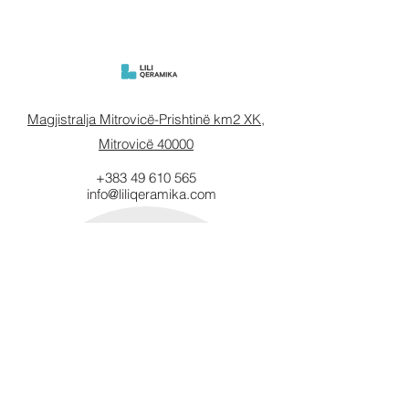
Magjistralja Mitrovicë-Prishtinë km2 XK,
Mitrovicë 40000
+383 49 610 565
info@liliqeramika.com
Mbahuni të
informuar.
Vendosni email-in tuaj këtu.