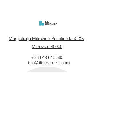
Magjistralja Mitrovicë-Prishtinë km2 XK,
Mitrovicë 40000
+383 49 610 565
info@liliqeramika.com
Mbahuni të
informuar.
Vendosni email-in tuaj këtu.