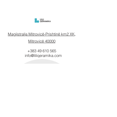
Magjistralja Mitrovicë-Prishtinë km2 XK,
Mitrovicë 40000
+383 49 610 565
info@liliqeramika.com
Mbahuni të
informuar.
Vendosni email-in tuaj këtu.