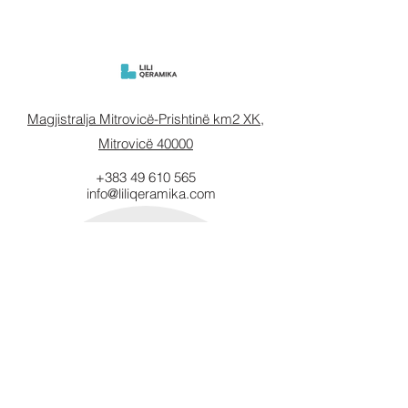
Magjistralja Mitrovicë-Prishtinë km2 XK,
Mitrovicë 40000
+383 49 610 565
info@liliqeramika.com
Mbahuni të
informuar.
Vendosni email-in tuaj këtu.