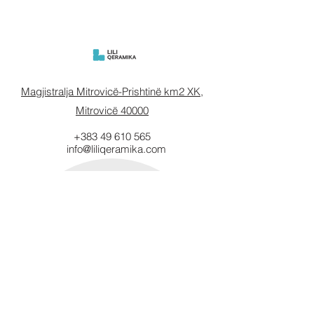
Magjistralja Mitrovicë-Prishtinë km2 XK,
Mitrovicë 40000
+383 49 610 565
info@liliqeramika.com
Mbahuni të
informuar.
Vendosni email-in tuaj këtu.