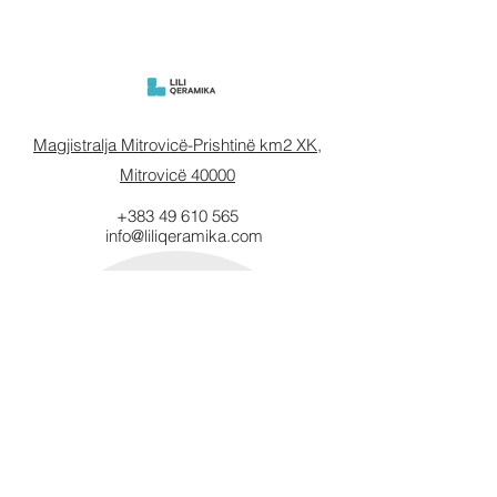
Magjistralja Mitrovicë-Prishtinë km2 XK,
Mitrovicë 40000
+383 49 610 565
info@liliqeramika.com
Mbahuni të
informuar.
Vendosni email-in tuaj këtu.